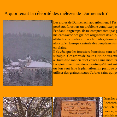
A quoi tenait la célébrité des mélèzes de Durmenach ?
Les arbres de Durmenach appartiennent à l'e
posé aux forestiers un problème complexe ju
Pendant longtemps, ils ne comprenaient pas p
mélèzes (avec des graines originaires des Alpe
altitude et sous des climats humides, donnaie
alors qu'en Europe centrale des peuplements t
en plaine.
Il s'avéra que les forestiers français se sont 
subalpin. Ces arbres de haute altitude trés ex
à l'humidité sont en effet voués à une mort le
La génétique forestière a montré qu'il faut so
où l'on veut faire la plantation. En pratique c
utiliser des graines issues d'arbres sains qui
Dans les 
Recherche
enquête p
France, l
satisfais